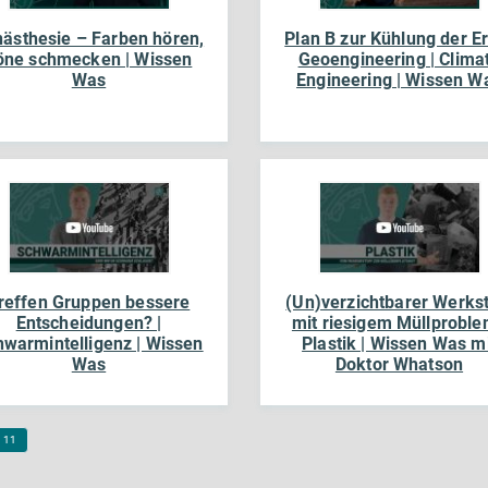
ästhesie – Farben hören,
Plan B zur Kühlung der E
öne schmecken | Wissen
Geoengineering | Clima
Was
Engineering | Wissen W
reffen Gruppen bessere
(Un)verzichtbarer Werkst
Entscheidungen? |
mit riesigem Müllproble
warmintelligenz | Wissen
Plastik | Wissen Was m
Was
Doktor Whatson
11