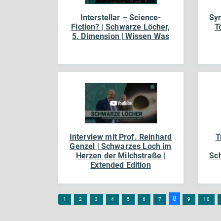
Interstellar – Science-
Syn
Fiction? | Schwarze Löcher,
T
5. Dimension | Wissen Was
Interview mit Prof. Reinhard
T
Genzel | Schwarzes Loch im
Herzen der Milchstraße |
Sch
Extended Edition
8
1
2
3
4
5
6
7
9
10