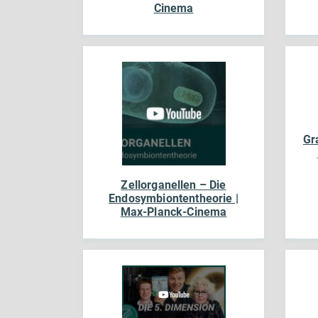
Cinema
Gr
Zellorganellen – Die
Endosymbiontentheorie |
Max-Planck-Cinema