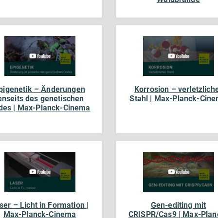
pigenetik – Änderungen
Korrosion – verletzlich
enseits des genetischen
Stahl | Max-Planck-Cin
des | Max-Planck-Cinema
ser – Licht in Formation |
Gen-editing mit
Max-Planck-Cinema
CRISPR/Cas9 | Max-Plan