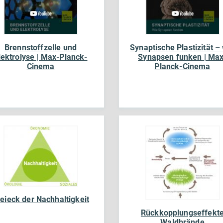
Brennstoffzelle und
Synaptische Plastizität –
lektrolyse | Max-Planck-
Synapsen funken | Max
Cinema
Planck-Cinema
eieck der Nachhaltigkeit
Rückkopplungseffekt
Waldbrände