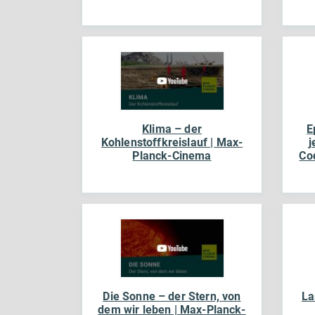
Klima – der
E
Kohlenstoffkreislauf | Max-
j
Planck-Cinema
Co
Die Sonne – der Stern, von
La
dem wir leben | Max-Planck-