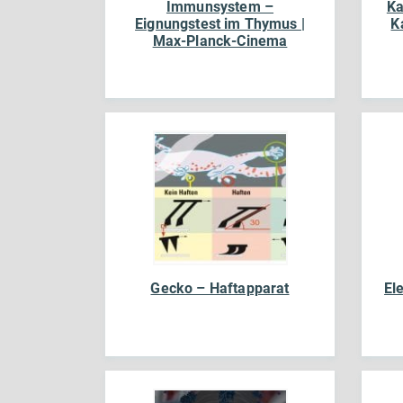
Immunsystem –
Ka
Eignungstest im Thymus |
K
Max-Planck-Cinema
Gecko – Haftapparat
El