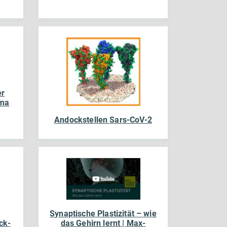
er
ema
Andockstellen Sars-CoV-2
Synaptische Plastizität – wie
ck-
das Gehirn lernt | Max-