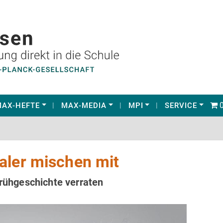
0
AX-HEFTE
MAX-MEDIA
MPI
SERVICE
aler mischen mit
ühgeschichte verraten