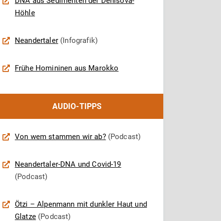
DNA aus Sedimenten der Denisova-
Höhle
Neandertaler
(Infografik)
Frühe Homininen aus Marokko
AUDIO-TIPPS
Von wem stammen wir ab?
(Podcast)
Neandertaler-DNA und Covid-19
(Podcast)
Ötzi – Alpenmann mit dunkler Haut und
Glatze
(Podcast)