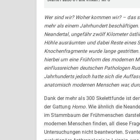
Svante Pääbo © Fank Vinken / MPG
Wer sind wir? Woher kommen wir? – das si
mehr als einem Jahrhundert beschäftigen. 
Neandertal, ungefähr zwölf Kilometer östli
Höhle ausräumten und dabei Reste eines S
Knochenfragmente wurde lange gestritten.
hierbei um eine Frühform des modernen M
einflussreichen deutschen Pathologen Rudo
Jahrhunderts jedoch hatte sich die Auffass
anatomisch modernen Menschen war, durc
Dank der mehr als 300 Skelettfunde ist der
der Gattung
Homo
. Wie ähnlich die Neand
im Stammbaum der Frühmenschen darstellt
modernen Menschen finden, all diese Frage
Untersuchungen nicht beantworten. Svante 