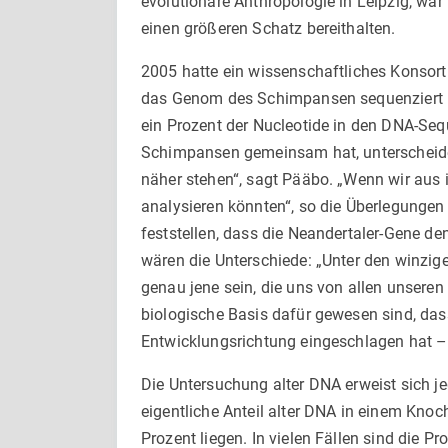
evolutionäre Anthropologie in Leipzig, wa
einen größeren Schatz bereithalten.
2005 hatte ein wissenschaftliches Konsor
das Genom des Schimpansen sequenziert u
ein Prozent der Nucleotide in den DNA-Se
Schimpansen gemeinsam hat, unterscheiden.
näher stehen“, sagt Pääbo. „Wenn wir aus
analysieren könnten“, so die Überlegungen
feststellen, dass die Neandertaler-Gene de
wären die Unterschiede: „Unter den winzige
genau jene sein, die uns von allen unsere
biologische Basis dafür gewesen sind, d
Entwicklungsrichtung eingeschlagen hat – 
Die Untersuchung alter DNA erweist sich jed
eigentliche Anteil alter DNA in einem Kno
Prozent liegen. In vielen Fällen sind die P