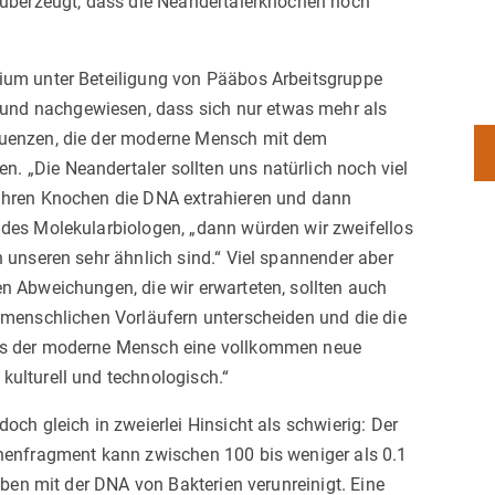
r überzeugt, dass die Neandertalerknochen noch
tium unter Beteiligung von Pääbos Arbeitsgruppe
nd nachgewiesen, dass sich nur etwas mehr als
quenzen, die der moderne Mensch mit dem
 „Die Neandertaler sollten uns natürlich noch viel
 ihren Knochen die DNA extrahieren und dann
 des Molekularbiologen, „dann würden wir zweifellos
n unseren sehr ähnlich sind.“ Viel spannender aber
n Abweichungen, die wir erwarteten, sollten auch
n menschlichen Vorläufern unterscheiden und die die
ass der moderne Mensch eine vollkommen neue
kulturell und technologisch.“
och gleich in zweierlei Hinsicht als schwierig: Der
chenfragment kann zwischen 100 bis weniger als 0.1
roben mit der DNA von Bakterien verunreinigt. Eine