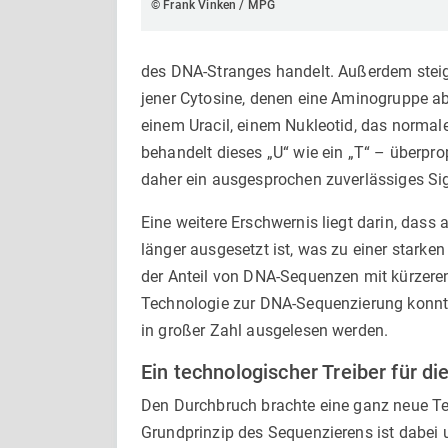
© Frank Vinken / MPG
des DNA-Stranges handelt. Außerdem steig
jener Cytosine, denen eine Aminogruppe 
einem Uracil, einem Nukleotid, das norma
behandelt dieses „U“ wie ein „T“ – überpro
daher ein ausgesprochen zuverlässiges Si
Eine weitere Erschwernis liegt darin, da
länger ausgesetzt ist, was zu einer stark
der Anteil von DNA-Sequenzen mit kürzere
Technologie zur DNA-Sequenzierung konnte
in großer Zahl ausgelesen werden.
Ein technologischer Treiber für di
Den Durchbruch brachte eine ganz neue T
Grundprinzip des Sequenzierens ist dabei 