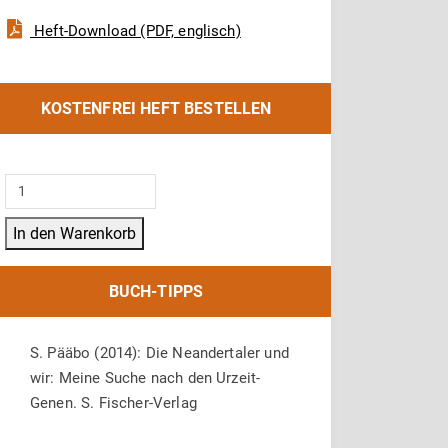
Heft-Download (PDF, englisch)
KOSTENFREI HEFT BESTELLEN
Biomax
33:
In den Warenkorb
Neandertaler
mischen
BUCH-TIPPS
mit
Menge
S. Pääbo (2014): Die Neandertaler und
wir: Meine Suche nach den Urzeit-
Genen. S. Fischer-Verlag