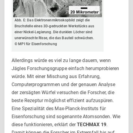
Abb. E: Das Elektronenmikroskopbild zeigt die
Bruchstelle eines 3D-gedruckten Werk­stücks aus
einer Nickel-Legierung. Die dunklen Löcher sind
unerwünschte Risse, die das Bauteil schwächen.
© MPI für Eisenforschung
Allerdings würde es viel zu lange dauern, wenn
Jägles For­schungsgruppe einfach herumprobieren
würde. Mit einer Mi­schung aus Erfahrung,
Computerprogrammen und der genauen Analyse
der zersägten Würfel versuchen die Forscher, die
bes­te Rezeptur möglichst effizient aufzuspüren.
Eine Spezialität des Max-Planck-Instituts für
Eisenforschung sind sogenannte Atom­sonden. Wie
diese funktionieren, erklärt der
TECHMAX 19
.
Damit können die Forscher im Extremfall bis auf