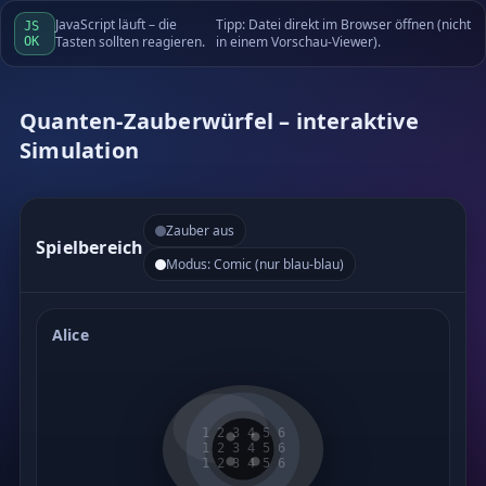
JavaScript läuft – die
Tipp: Datei direkt im Browser öffnen (nicht
JS
Tasten sollten reagieren.
in einem Vorschau-Viewer).
OK
Quanten-Zauberwürfel – interaktive
Simulation
Zauber aus
Spielbereich
Modus: Comic (nur blau-blau)
Alice
1 2 3 4 5 6
1 2 3 4 5 6
1 2 3 4 5 6