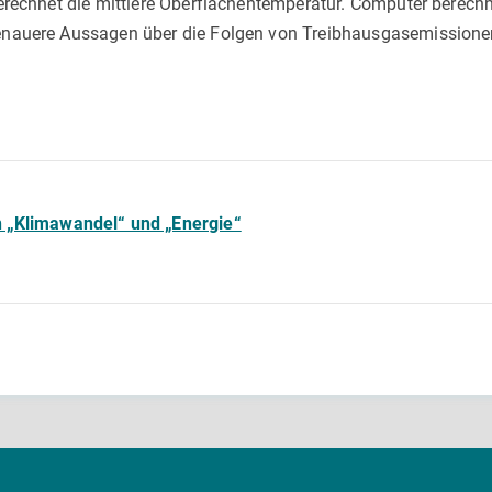
erechnet die mittlere Oberflächentemperatur. Computer berec
nauere Aussagen über die Folgen von Treibhausgasemissione
 „Klimawandel“ und „Energie“